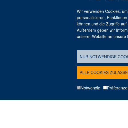
Wir verwenden Cookies, um 
personalisieren, Funktionen
können und die Zugriffe auf
Außerdem geben wir Inform
unserer Website an unsere P
Stiftung Braunschweigischer Kulturbesitz
Haus der Braunschweigischen Stiftung
Löwenwall 16
NUR NOTWENDIGE COOK
38100 Braunschweig
ALLE COOKIES ZULASSE
Telefon: 0531. 7 07 42-0
E-Mail: info@sbk.niedersachsen.de
Notwendig
Präferenze
© Stiftung Braunschweigischer Kulturbesitz
202