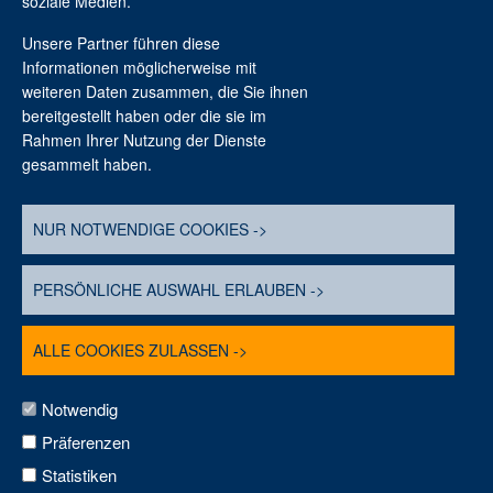
soziale Medien.
Unsere Partner führen diese
Informationen möglicherweise mit
weiteren Daten zusammen, die Sie ihnen
bereitgestellt haben oder die sie im
Rahmen Ihrer Nutzung der Dienste
gesammelt haben.
Stiftung Braunschweigischer Kulturbesitz
Haus der Braunschweigischen Stiftung
NUR NOTWENDIGE COOKIES ->
Löwenwall 16
38100 Braunschweig
PERSÖNLICHE AUSWAHL ERLAUBEN ->
Telefon: 0531. 7 07 42-0
E-Mail: info@sbk.niedersachsen.de
ALLE COOKIES ZULASSEN ->
Notwendig
Präferenzen
© Stiftung Braunschweigischer Kulturbesitz
2026
Statistiken
Sitemap