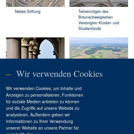
Nebes Stiftung
Teilvermögen des
Braunschweigischen
Vereinigten Kloster- und
Studienfonds
–
Wir verwenden Cookies
Teilvermögen Braunschweig
Erbbaurechte und
Stiftung
Baugrundstücke
Wir verwenden Cookies, um Inhalte und
Anzeigen zu personalisieren, Funktionen
für soziale Medien anbieten zu können
und die Zugriffe auf unsere Website zu
analysieren. Außerdem geben wir
Informationen zu Ihrer Verwendung
Kontakt
unserer Website an unsere Partner für