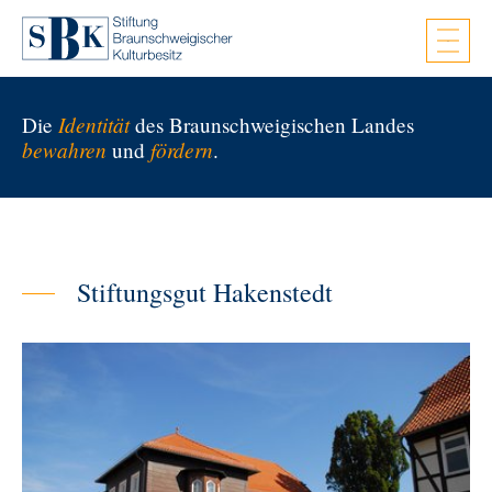
Zum Hauptinhalt springen
Identität
Die
des Braunschweigischen Landes
bewahren
fördern
und
.
Stiftungsgut Hakenstedt